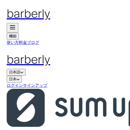
barberly
機能
使い方
料金
ブログ
barberly
日本語
日本
ログイン
サインアップ