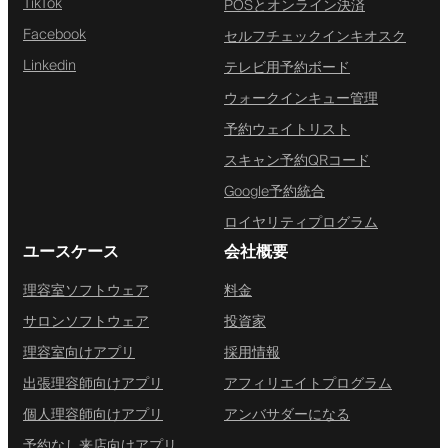
TikTok
POSとオンライン決済
Facebook
セルフチェックインキオスク
Linkedin
テレビ用予約ボード
ウォークインキュー管理
予約ウェイトリスト
スキャン予約QRコード
Google予約統合
ロイヤリティプログラム
ユースケース
会社概要
理容室ソフトウェア
料金
サロンソフトウェア
投資家
理容室向けアプリ
採用情報
出張理容師向けアプリ
アフィリエイトプログラム
個人理容師向けアプリ
アンバサダーになる
予約なし来店向けアプリ