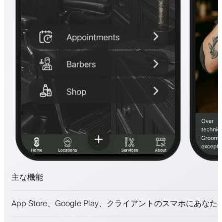
主な機能
予約とウェイトリスト
App Store、Google Play、クライアントのスマホにあな
支払い、保証金