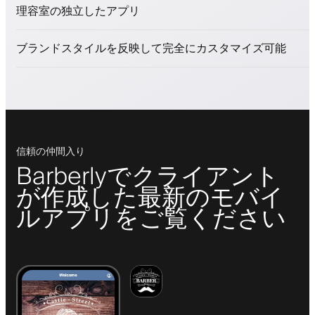
美容商品を販売
理容室の独立したアプリ
ロイヤリティプログラムでクライアントを引きつける
プッシュ、SMS、メール通知
ブランドスタイルを反映して完全にカスタマイズ可能
信頼の仲間入り
Barberlyでクライアント
が作成した最新のモバイ
ルアプリをご覧ください