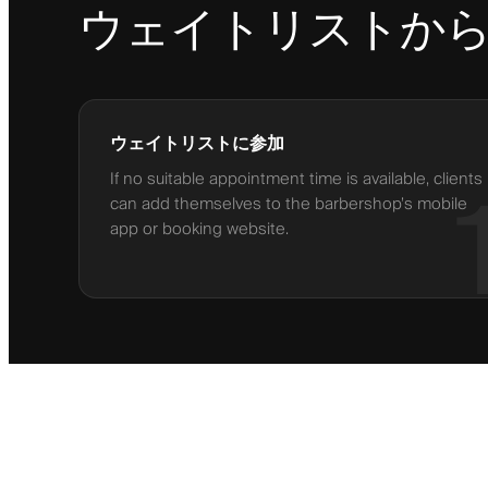
ウェイトリストか
ウェイトリストに参加
If no suitable appointment time is available, clients
can add themselves to the barbershop’s mobile
app or booking website.