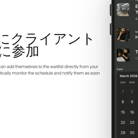
にクライアント
に参加
an add themselves to the waitlist directly from your
ically monitor the schedule and notify them as soon