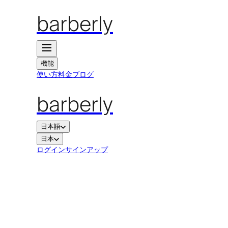
barberly
機能
使い方
料金
ブログ
barberly
日本語
日本
ログイン
サインアップ