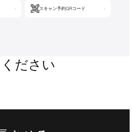
スキャン予約QRコード
›
›
しください