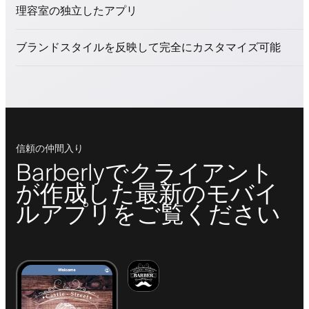
美容商品を販売
理容室の独立したアプリ
ロイヤリティプログラムでクライアントを引きつける
プッシュ、SMS、メール通知
ブランドスタイルを反映して完全にカスタマイズ可能
信頼の仲間入り
Barberlyでクライアント
が作成した最新のモバイ
ルアプリをご覧ください