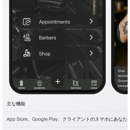
主な機能
予約とウェイトリスト
App Store、Google Play、クライアントのスマホにあな
支払い、保証金