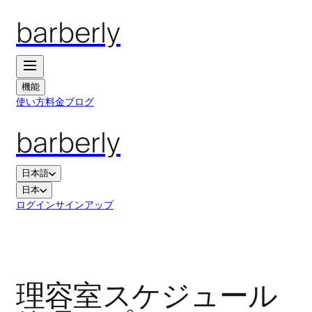
barberly
機能
使い方
料金
ブログ
barberly
日本語
日本
ログイン
サインアップ
理容室スケジュール