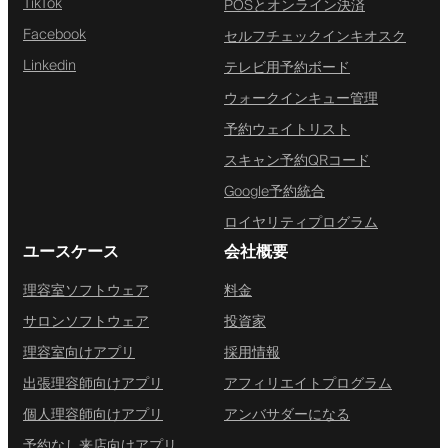
TikTok
POSとオンライン決済
Facebook
セルフチェックインキオスク
Linkedin
テレビ用予約ボード
ウォークインキュー管理
予約ウェイトリスト
スキャン予約QRコード
Google予約統合
ロイヤリティプログラム
ユースケース
会社概要
理容室ソフトウェア
料金
サロンソフトウェア
投資家
理容室向けアプリ
採用情報
出張理容師向けアプリ
アフィリエイトプログラム
個人理容師向けアプリ
アンバサダーになる
予約なし来店向けアプリ