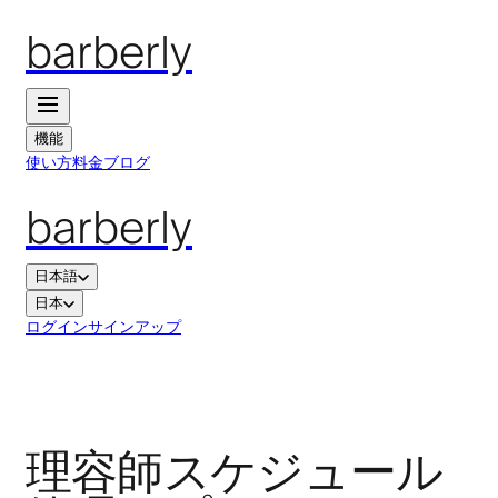
barberly
機能
使い方
料金
ブログ
barberly
日本語
日本
ログイン
サインアップ
理容師スケジュール