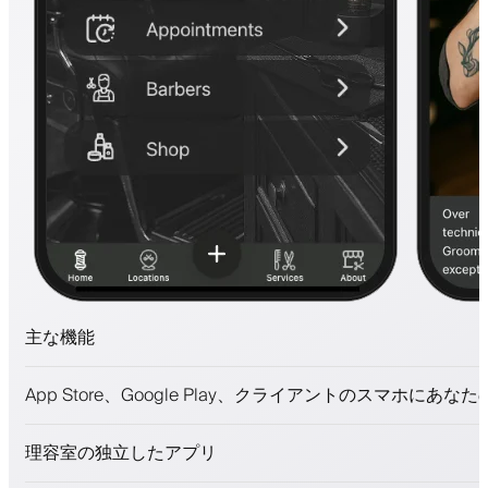
主な機能
予約とウェイトリスト
App Store、Google Play、クライアントのスマホにあな
支払い、保証金
美容商品を販売
理容室の独立したアプリ
ロイヤリティプログラムでクライアントを引きつける