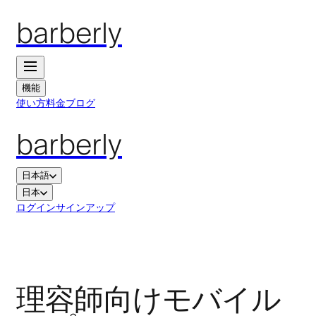
barberly
機能
使い方
料金
ブログ
barberly
日本語
日本
ログイン
サインアップ
理容師向けモバイル