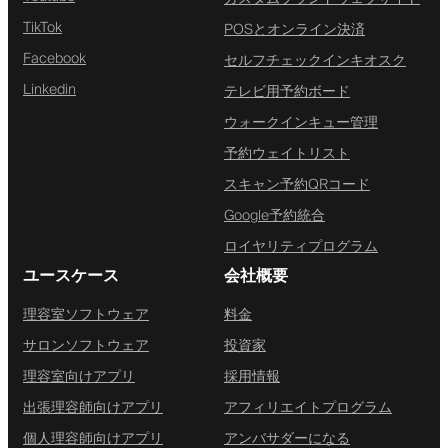
TikTok
POSとオンライン決済
Facebook
セルフチェックインキオスク
Linkedin
テレビ用予約ボード
ウォークインキュー管理
予約ウェイトリスト
スキャン予約QRコード
Google予約統合
ロイヤリティプログラム
ユースケース
会社概要
理容室ソフトウェア
料金
サロンソフトウェア
投資家
理容室向けアプリ
採用情報
出張理容師向けアプリ
アフィリエイトプログラム
個人理容師向けアプリ
アンバサダーになる