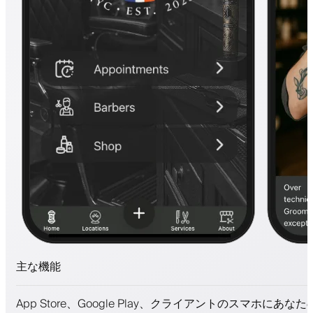
主な機能
予約とウェイトリスト
App Store、Google Play、クライアントのスマホにあな
支払い、保証金